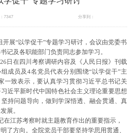
：7347
分享到：
组开展
“
以学促干
”
专题学习研讨，会议由党委书
部书记及各职能部门负责同志参加学习。
26
日
在四川考察调研内容及《人民日报》刊载
心组成员及4名党员代表分别围绕“以学促干”主
家一致表示，
要
认真学习贯彻习近平总书记关
悟习近平新时代中国特色社会主义理论重要思想
，
坚持问题导向，
做到
学深悟透、融会贯通、真
量发展。
书记在江苏考察时就主题教育作出
的
重要指示，
指明了方向。全院党员干部要
坚持学思用贯通、