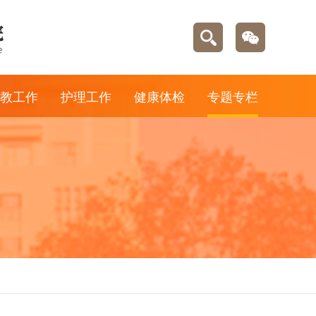
教工作
护理工作
健康体检
专题专栏
医疗信息
护理教学
体检部简介
“不忘初心 牢
记使命”主题
教学信息
优质护理
体检指南
教育
天使风采
体检套餐
“两学一做”学
习教育专题
健康管理
学习贯彻习近
健康快车
平新时代中国
特色社会主义
思想主题教育