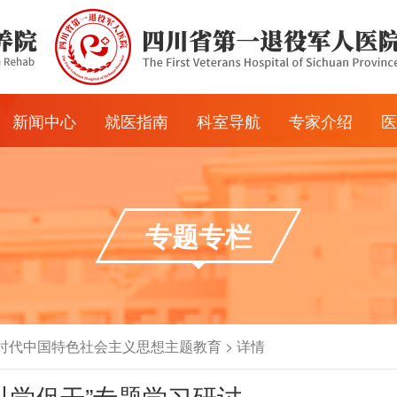
新闻中心
就医指南
科室导航
专家介绍
医
家
新闻动态
常见问题
临床科室
专家团队
通知公告
医保政策
医技科室
知名专家
专题专栏
采购公告
门诊排班
采购调研
预约挂号
人才招聘
医院分布图
入出院流程
时代中国特色社会主义思想主题教育
>
详情
以学促干”专题学习研讨