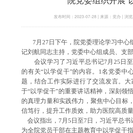
发布时间：2023-07-28 | 来源：党办 | 浏览
7
月
27
日下午，
院
党委理论学习中心
记
刘航
同志主持，
党委中心组成员、支
会议学习了习近平总书记
7
月
25
日
至
的有关
“以学促干”的内容。1名党委中
题，结合工作实际进行了交流发言。大
于
“以学促干”的重要讲话精神，
深刻领
的真理力量和实践伟力，
聚焦中心目标
信笃行，提升工作质效，助力医院高质
会议指出，
7月5日至7日，习近平总
为全院党员干部在主题教育中以学促干